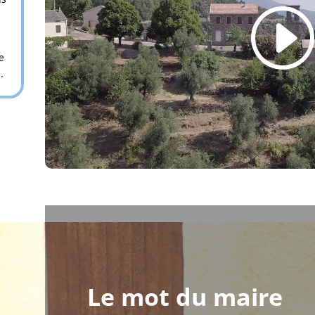
e
.
Le mot du maire