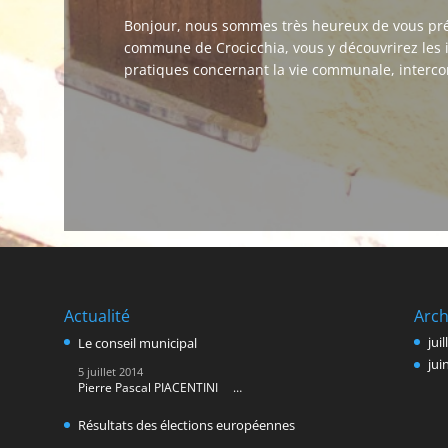
Bonjour, nous sommes très heureux de vous prése
commune de Crocicchia, vous y découvrirez les 
pratiques concernant la vie communale, interco
Actualité
Arch
jui
Le conseil municipal
jui
5 juillet 2014
Pierre Pascal PIACENTINI …
Résultats des élections européennes