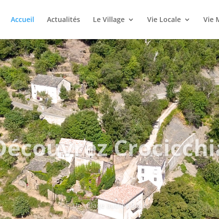
Accueil
Actualités
Le Village
Vie Locale
Vie 
Découvrez Crocicchi
Un village authentique