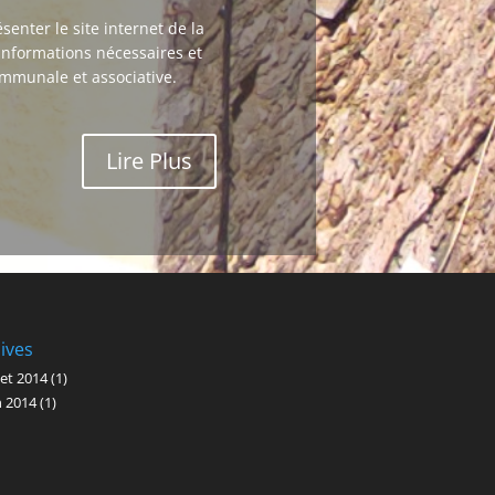
nter le site internet de la
informations nécessaires et
mmunale et associative.
Lire Plus
ives
llet 2014
(1)
n 2014
(1)