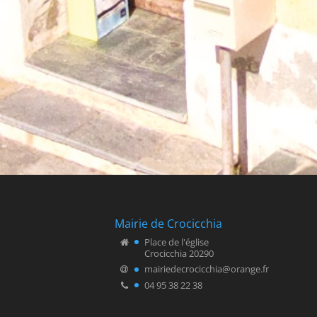
Mairie de Crocicchia
Place de l'église
Crocicchia 20290
mairiedecrocicchia@orange.fr
04 95 38 22 38