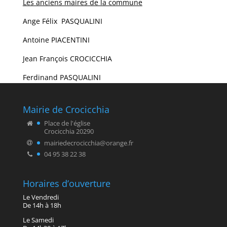
Les anciens maires de la commune
Ange Félix PASQUALINI
Antoine PIACENTINI
Jean François CROCICCHIA
Ferdinand PASQUALINI
Mairie de Crocicchia
Place de l'église
Crocicchia 20290
mairiedecrocicchia@orange.fr
04 95 38 22 38
Horaires d’ouverture
Le Vendredi
De 14h à 18h
Le Samedi