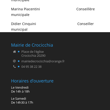
Marina Piacentini Conseillère
municipale
Didier Cinquini Conseiller
municipal
Mairie de Crocicchia
Place de l'église
Crocicchia 20290
mairiedecrocicchia@orange.fr
04 95 38 22 38
Horaires d’ouverture
Le Vendredi
De 14h à 18h
Le Samedi
De 14h30 à 17h